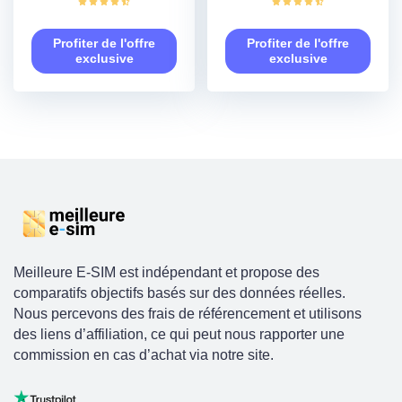
Profiter de l'offre
Profiter de l'offre
exclusive
exclusive
Meilleure E-SIM est indépendant et propose des
comparatifs objectifs basés sur des données réelles.
Nous percevons des frais de référencement et utilisons
des liens d’affiliation, ce qui peut nous rapporter une
commission en cas d’achat via notre site.