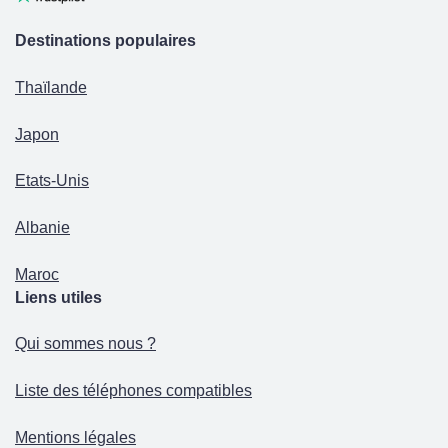
Destinations populaires
Thaïlande
Japon
Etats-Unis
Albanie
Maroc
Liens utiles
Qui sommes nous ?
Liste des téléphones compatibles
Mentions légales