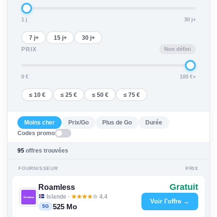
1 j
30 j+
7 j+
15 j+
30 j+
Non défini
PRIX
0 €
100 €+
≤ 10 €
≤ 25 €
≤ 50 €
≤ 75 €
Moins cher
Prix/Go
Plus de Go
Durée
Codes promo
95
offres trouvées
FOURNISSEUR
PRIX
Gratuit
Roamless
Islande ·
★
★
★
★
☆ 4.4
Voir l'offre →
525 Mo
5G