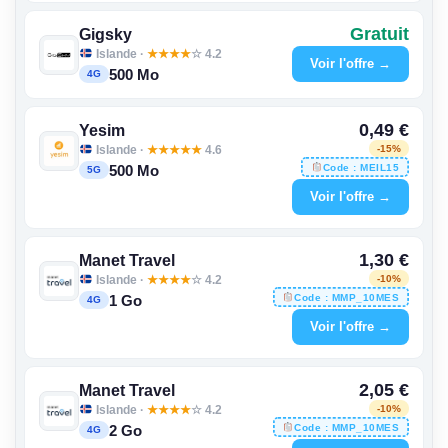
Gratuit
Gigsky
Islande ·
★
★
★
★
☆ 4.2
Voir l'offre →
500 Mo
4G
0,49 €
Yesim
Islande ·
★
★
★
★
★
4.6
-15%
Code : MEIL15
500 Mo
5G
Voir l'offre →
1,30 €
Manet Travel
Islande ·
★
★
★
★
☆ 4.2
-10%
Code : MMP_10MES
1 Go
4G
Voir l'offre →
2,05 €
Manet Travel
Islande ·
★
★
★
★
☆ 4.2
-10%
Code : MMP_10MES
2 Go
4G