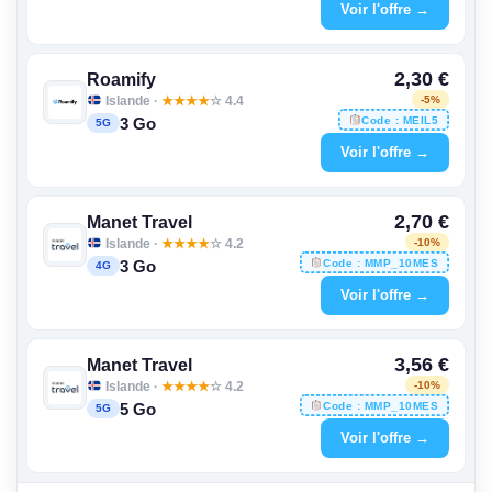
Voir l'offre →
2,30 €
Roamify
Islande ·
★
★
★
★
☆ 4.4
-5%
Code : MEIL5
3 Go
5G
Voir l'offre →
2,70 €
Manet Travel
Islande ·
★
★
★
★
☆ 4.2
-10%
Code : MMP_10MES
3 Go
4G
Voir l'offre →
3,56 €
Manet Travel
Islande ·
★
★
★
★
☆ 4.2
-10%
Code : MMP_10MES
5 Go
5G
Voir l'offre →