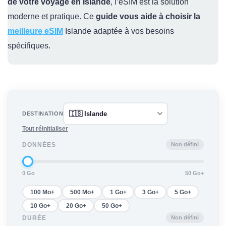
de votre voyage en Islande
, l’eSIM est la solution
moderne et pratique. Ce
guide vous aide à choisir la
meilleure eSIM
Islande adaptée à vos besoins
spécifiques.
DESTINATION
Tout réinitialiser
Non défini
DONNÉES
0 Go
50 Go+
100 Mo+
500 Mo+
1 Go+
3 Go+
5 Go+
10 Go+
20 Go+
50 Go+
Non défini
DURÉE