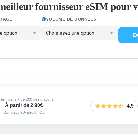
meilleur fournisseur eSIM pour 
OYAGE
VOLUME DE DONNÉES
D
sent dans + de 200 destinations
À partir de 2,90€
4.9
Compatible Android, iOS