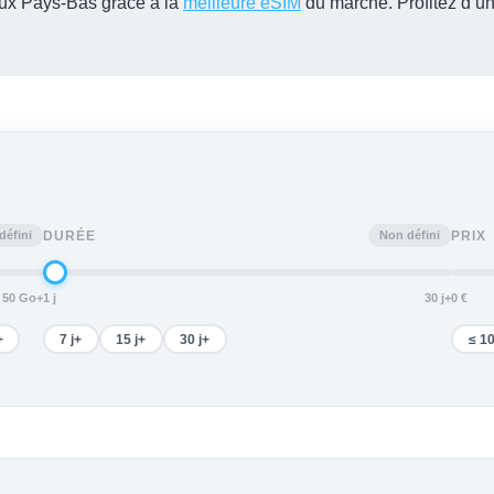
aux Pays-Bas grâce à la
meilleure eSIM
du marché. Profitez d’u
défini
Non défini
DURÉE
PRIX
50 Go+
1 j
30 j+
0 €
+
7 j+
15 j+
30 j+
≤ 10