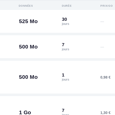
DONNÉES
DURÉE
PRIX/GO
30
525 Mo
—
jours
7
500 Mo
—
jours
1
500 Mo
0,98 €
jours
7
1 Go
1,30 €