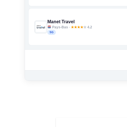
Manet Travel
Pays-Bas ·
★
★
★
★
☆ 4.2
5G