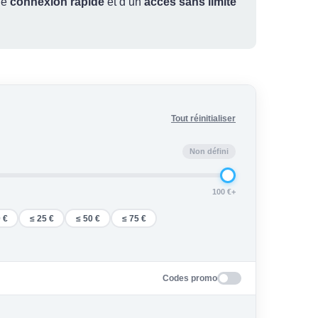
ne
connexion rapide
et d’un
accès sans limite
Tout réinitialiser
Non défini
100 €+
 €
≤ 25 €
≤ 50 €
≤ 75 €
Codes promo