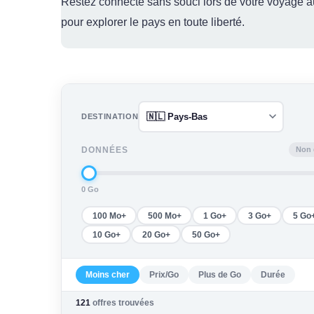
Restez connecté sans souci lors de votre voyage 
pour explorer le pays en toute liberté.
DESTINATION
Non 
DONNÉES
0 Go
100 Mo+
500 Mo+
1 Go+
3 Go+
5 Go
10 Go+
20 Go+
50 Go+
Moins cher
Prix/Go
Plus de Go
Durée
121
offres trouvées