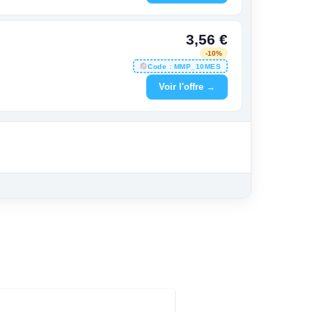
3,56 €
-10%
Code : MMP_10MES
Voir l'offre →