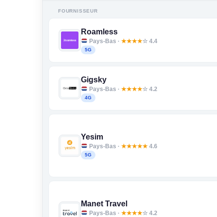
FOURNISSEUR
Roamless
Pays-Bas ·
★
★
★
★
☆ 4.4
5G
Gigsky
Pays-Bas ·
★
★
★
★
☆ 4.2
4G
Yesim
Pays-Bas ·
★
★
★
★
★
4.6
5G
Manet Travel
Pays-Bas ·
★
★
★
★
☆ 4.2