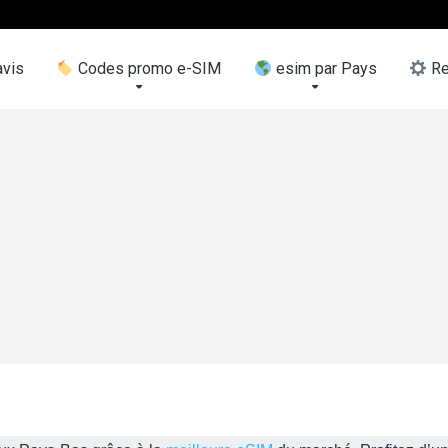
vis
Codes promo e-SIM
esim par Pays
Re