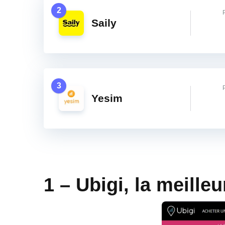
2
Saily
3
Yesim
1 – Ubigi, la meille