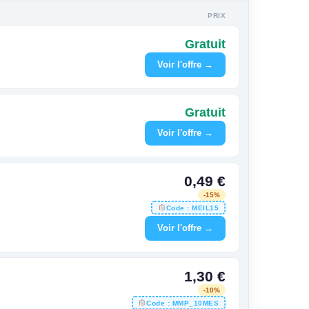
PRIX
Gratuit
Voir l'offre →
Gratuit
Voir l'offre →
0,49 €
-15%
Code : MEIL15
Voir l'offre →
1,30 €
-10%
Code : MMP_10MES