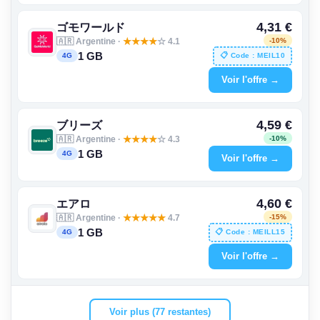
4,31 €
ゴモワールド
🇦🇷 Argentine ·
★
★
★
★
☆ 4.1
-10%
1 GB
📋 Code : MEIL10
4G
Voir l'offre →
4,59 €
ブリーズ
🇦🇷 Argentine ·
★
★
★
★
☆ 4.3
-10%
1 GB
4G
Voir l'offre →
4,60 €
エアロ
🇦🇷 Argentine ·
★
★
★
★
★
4.7
-15%
1 GB
📋 Code : MEILL15
4G
Voir l'offre →
Voir plus (77 restantes)