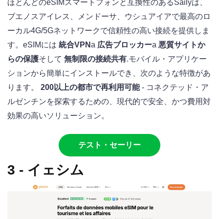
ほとんどのeSIMスマートフォンと互換性のあるSailyは、
ブエノスアイレス、メンドーサ、ウシュアイアで最高のロ
ーカル4G/5Gネットワークで信頼性の高い接続を提供しま
す。eSIMには
統合VPN
a
広告ブロッカー
a
悪質サイトか
らの保護
そして
無制限の接続共有
.モバイル・アプリケー
ションから簡単にインストールでき、次のような特徴があ
ります。
200以上の都市で再利用可能
- コネクテッド・ア
ルゼンチンを探索するための、現代的で安全、かつ費用対
効果の高いソリューション。
テスト・セーリー
3 - イェシム