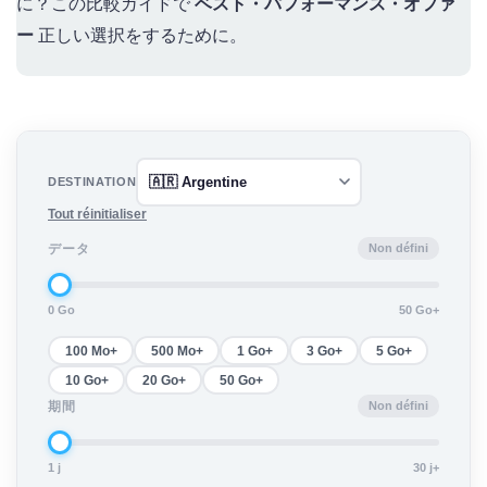
に？この比較ガイドで
ベスト・パフォーマンス・オファ
ー
正しい選択をするために。
DESTINATION
Tout réinitialiser
Non défini
データ
0 Go
50 Go+
100 Mo+
500 Mo+
1 Go+
3 Go+
5 Go+
10 Go+
20 Go+
50 Go+
Non défini
期間
1 j
30 j+