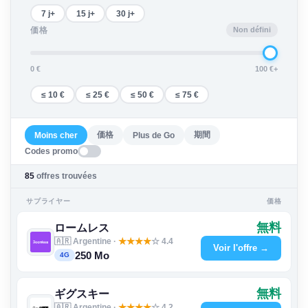
7 j+
15 j+
30 j+
Non défini
価格
0 €
100 €+
≤ 10 €
≤ 25 €
≤ 50 €
≤ 75 €
価格
期間
Moins cher
Plus de Go
Codes promo
85
offres trouvées
サプライヤー
価格
無料
ロームレス
🇦🇷 Argentine ·
★
★
★
★
☆ 4.4
Voir l'offre →
250 Mo
4G
無料
ギグスキー
🇦🇷 Argentine ·
★
★
★
★
☆ 4.2