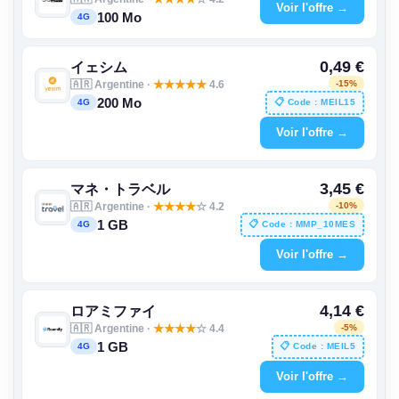
Voir l'offre →
100 Mo
4G
0,49 €
イェシム
🇦🇷 Argentine ·
★
★
★
★
★
4.6
-15%
200 Mo
📋 Code : MEIL15
4G
Voir l'offre →
3,45 €
マネ・トラベル
🇦🇷 Argentine ·
★
★
★
★
☆ 4.2
-10%
1 GB
📋 Code : MMP_10MES
4G
Voir l'offre →
4,14 €
ロアミファイ
🇦🇷 Argentine ·
★
★
★
★
☆ 4.4
-5%
1 GB
📋 Code : MEIL5
4G
Voir l'offre →