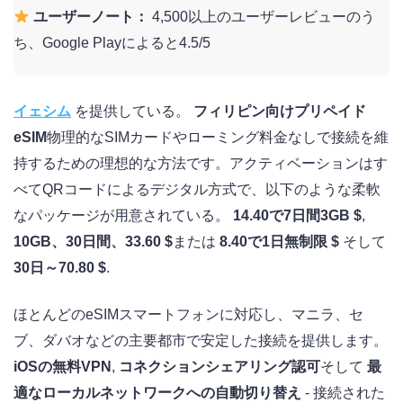
ユーザーノート：
4,500以上のユーザーレビューのう
ち、Google Playによると4.5/5
イェシム
を提供している。
フィリピン向けプリペイド
eSIM
物理的なSIMカードやローミング料金なしで接続を維
持するための理想的な方法です。アクティベーションはす
べてQRコードによるデジタル方式で、以下のような柔軟
なパッケージが用意されている。
14.40で7日間3GB $
,
10GB、30日間、33.60 $
または
8.40で1日無制限 $
そして
30日～70.80 $
.
ほとんどのeSIMスマートフォンに対応し、マニラ、セ
ブ、ダバオなどの主要都市で安定した接続を提供します。
iOSの無料VPN
,
コネクションシェアリング認可
そして
最
適なローカルネットワークへの自動切り替え
- 接続された