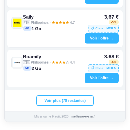
3,67 €
Saily
🇵🇭 Philippines ·
★
★
★
★
★
4.7
-5%
1 Go
📋 Code : MEIL5
4G
Voir l'offre →
3,68 €
Roamify
🇵🇭 Philippines ·
★
★
★
★
☆ 4.4
-5%
2 Go
📋 Code : MEIL5
5G
Voir l'offre →
Voir plus (79 restantes)
Mis à jour le 9 août 2026 ·
meilleure-e-sim.fr