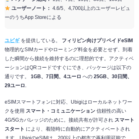
ユーザーノート：
4.6/5、4,700以上のユーザーレビュ
ーのうちApp Storeによる
ユビギ
を提供している。
フィリピン向けプリペイドeSIM
物理的なSIMカードやローミング料金を必要とせず、到着
した瞬間から接続を維持するのに理想的です。アクティベ
ーションはQRコードですぐにでき、パッケージは以下の
通りです。
1GB、7日間、4ユーロ
への
25GB、30日間、
29ユーロ
.
eSIMスマートフォンに対応、Ubigiはローカルネットワー
クを使用
スマート・コミュニケーション
信頼性の高い
4G/5Gカバレッジのために。接続共有が許可され
スマート
スタート
により、着陸時に自動的にアクティベートされ
ます。UbigiのeSIMは、200以上の都市で再利用可能で、