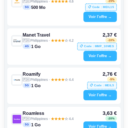
🇵🇭 Philippines ·
★
★
★
★
★
4.6
-15%
500 Mo
📋 Code : MEIL15
5G
Voir l'offre →
2,37 €
Manet Travel
🇵🇭 Philippines ·
★
★
★
★
☆ 4.2
-10%
1 Go
📋 Code : MMP_10MES
4G
Voir l'offre →
2,76 €
Roamify
🇵🇭 Philippines ·
★
★
★
★
☆ 4.4
-5%
1 Go
📋 Code : MEIL5
5G
Voir l'offre →
3,63 €
Roamless
🇵🇭 Philippines ·
★
★
★
★
☆ 4.4
-20%
1 Go
5G
Voir l'offre →