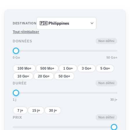
DESTINATION
Tout réinitialiser
Non défini
DONNÉES
0 Go
50 Go+
100 Mo+
500 Mo+
1 Go+
3 Go+
5 Go+
10 Go+
20 Go+
50 Go+
Non défini
DURÉE
1 j
30 j+
7 j+
15 j+
30 j+
Non défini
PRIX