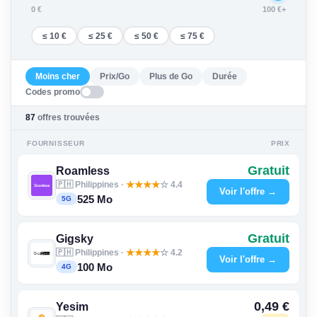
0 €
100 €+
≤ 10 €
≤ 25 €
≤ 50 €
≤ 75 €
Moins cher
Prix/Go
Plus de Go
Durée
Codes promo
87
offres trouvées
FOURNISSEUR
PRIX
Gratuit
Roamless
🇵🇭 Philippines ·
★
★
★
★
☆ 4.4
Voir l'offre →
525 Mo
5G
Gratuit
Gigsky
🇵🇭 Philippines ·
★
★
★
★
☆ 4.2
Voir l'offre →
100 Mo
4G
0,49 €
Yesim