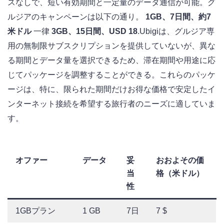
スなしで、短い有効期間と一定量のデータ通信が可能。グ
ルジアのキャンペーンは以下の通り。
1GB、7日間、約7
米ドル
一律
3GB、15日間、USD 18
.Ubigiは、グルジア専
用の無制限サブスクリプションを提供していないが、異な
る期間とデータ量を選択できるため、滞在期間や用途に応
じてパッケージを調整することができる。これらのパッケ
ージは、特に、限られた期間だけお得な価格で安定したイ
ンターネット接続を希望する旅行者のニーズに適していま
す。
オファー
データ
妥
おおよその価
当
格（米ドル）
性
1GBプラン
1 GB
7日
7 $