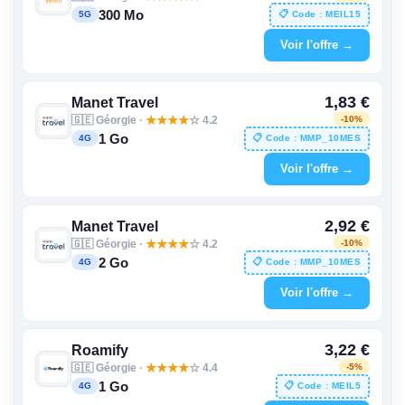
300 Mo
📋 Code : MEIL15
5G
Voir l'offre →
1,83 €
Manet Travel
🇬🇪 Géorgie ·
★
★
★
★
☆ 4.2
-10%
1 Go
📋 Code : MMP_10MES
4G
Voir l'offre →
2,92 €
Manet Travel
🇬🇪 Géorgie ·
★
★
★
★
☆ 4.2
-10%
2 Go
📋 Code : MMP_10MES
4G
Voir l'offre →
3,22 €
Roamify
🇬🇪 Géorgie ·
★
★
★
★
☆ 4.4
-5%
1 Go
📋 Code : MEIL5
4G