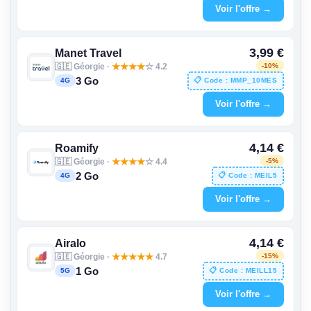
Voir l'offre →
3,99 €
Manet Travel
🇬🇪 Géorgie ·
★
★
★
★
☆ 4.2
-10%
3 Go
📋 Code : MMP_10MES
4G
Voir l'offre →
4,14 €
Roamify
🇬🇪 Géorgie ·
★
★
★
★
☆ 4.4
-5%
2 Go
📋 Code : MEIL5
4G
Voir l'offre →
4,14 €
Airalo
🇬🇪 Géorgie ·
★
★
★
★
★
4.7
-15%
1 Go
📋 Code : MEILL15
5G
Voir l'offre →