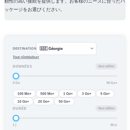
頼性の高い接続を提供します。お客様のニーズに合ったパ
ッケージをお選びください。
DESTINATION
Tout réinitialiser
Non défini
DONNÉES
0 Go
50 Go+
100 Mo+
500 Mo+
1 Go+
3 Go+
5 Go+
10 Go+
20 Go+
50 Go+
Non défini
DURÉE
1 j
30 j+