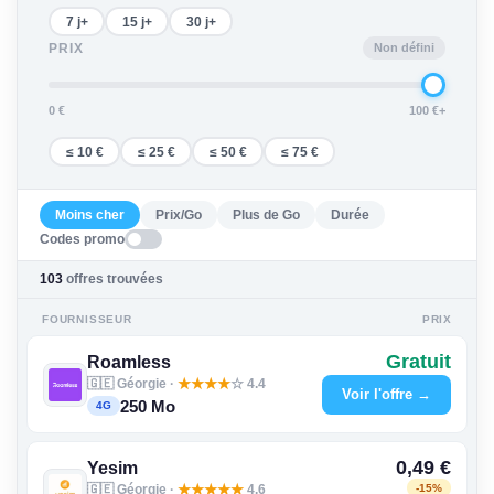
7 j+
15 j+
30 j+
Non défini
PRIX
0 €
100 €+
≤ 10 €
≤ 25 €
≤ 50 €
≤ 75 €
Moins cher
Prix/Go
Plus de Go
Durée
Codes promo
103
offres trouvées
FOURNISSEUR
PRIX
Gratuit
Roamless
🇬🇪 Géorgie ·
★
★
★
★
☆ 4.4
Voir l'offre →
250 Mo
4G
0,49 €
Yesim
🇬🇪 Géorgie ·
★
★
★
★
★
4.6
-15%