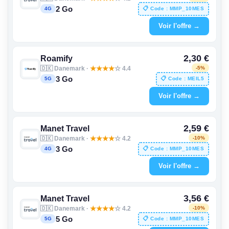
2 Go
📋 Code : MMP_10MES
4G
Voir l'offre →
2,30 €
Roamify
🇩🇰 Danemark ·
★
★
★
★
☆ 4.4
-5%
3 Go
📋 Code : MEIL5
5G
Voir l'offre →
2,59 €
Manet Travel
🇩🇰 Danemark ·
★
★
★
★
☆ 4.2
-10%
3 Go
📋 Code : MMP_10MES
4G
Voir l'offre →
3,56 €
Manet Travel
🇩🇰 Danemark ·
★
★
★
★
☆ 4.2
-10%
5 Go
📋 Code : MMP_10MES
5G