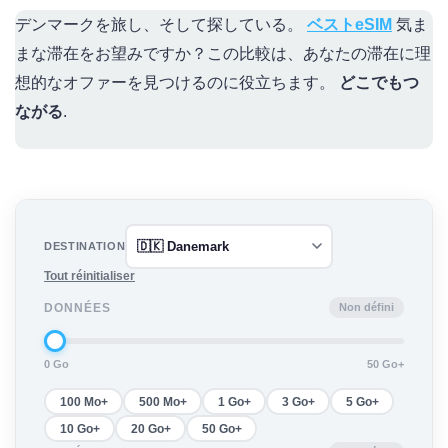
デンマークを旅し、そして探している。
ベストeSIM
気ま
まな滞在をお望みですか？この比較は、あなたの滞在に理
想的なオファーを見つけるのに役立ちます。
どこでもつ
ながる
.
DESTINATION
Tout réinitialiser
Non défini
DONNÉES
0 Go
50 Go+
100 Mo+
500 Mo+
1 Go+
3 Go+
5 Go+
10 Go+
20 Go+
50 Go+