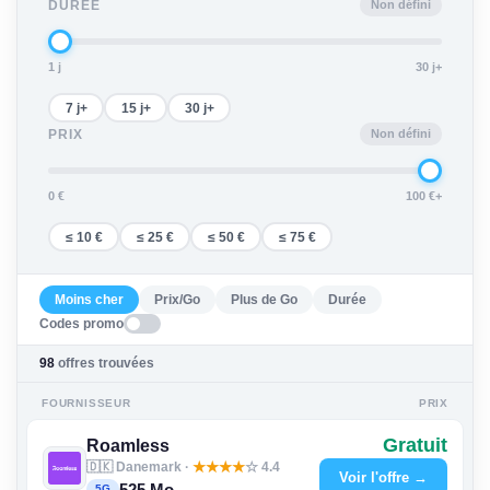
Non défini
DURÉE
1 j
30 j+
7 j+
15 j+
30 j+
Non défini
PRIX
0 €
100 €+
≤ 10 €
≤ 25 €
≤ 50 €
≤ 75 €
Moins cher
Prix/Go
Plus de Go
Durée
Codes promo
98
offres trouvées
FOURNISSEUR
PRIX
Gratuit
Roamless
🇩🇰 Danemark ·
★
★
★
★
☆ 4.4
Voir l'offre →
5G