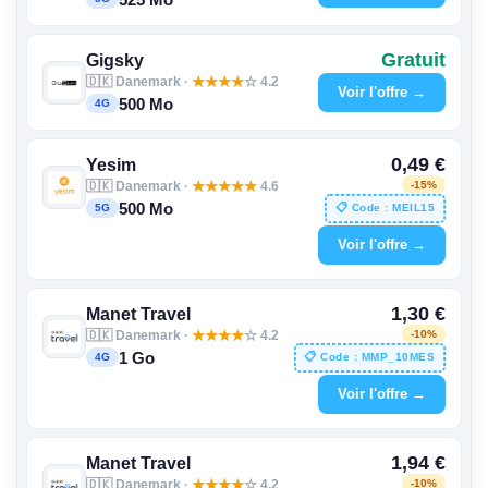
525 Mo
Gratuit
Gigsky
🇩🇰 Danemark ·
★
★
★
★
☆ 4.2
Voir l'offre →
500 Mo
4G
0,49 €
Yesim
🇩🇰 Danemark ·
★
★
★
★
★
4.6
-15%
500 Mo
📋 Code : MEIL15
5G
Voir l'offre →
1,30 €
Manet Travel
🇩🇰 Danemark ·
★
★
★
★
☆ 4.2
-10%
1 Go
📋 Code : MMP_10MES
4G
Voir l'offre →
1,94 €
Manet Travel
🇩🇰 Danemark ·
★
★
★
★
☆ 4.2
-10%