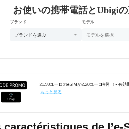
お使いの携帯電話とUbigi
ブランド
モデル
21.99ユーロのeSIMが2.20ユーロ割引！- 有効期
もっと見る
 caractéristiques de l’e‑