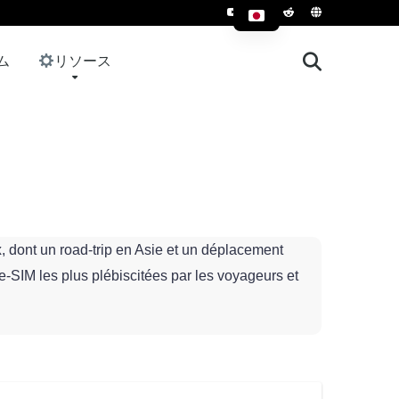
ム
リソース
x
, dont un road‑trip en Asie et un déplacement
 e‑SIM les plus plébiscitées par les voyageurs et