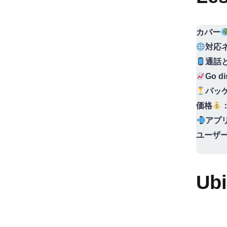
カバー
対応
通話と
Go di
パッ
価格
アプ
ユーザー
Ub