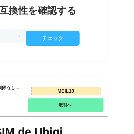
の互換性を確認する
チェック
限なし...
MEIL10
取引へ
SIM de Ubigi