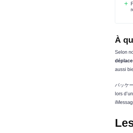
P
r
À qu
Selon no
déplac
aussi bi
パッケ
lors d’u
iMessage
Les