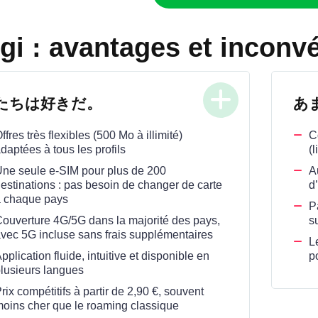
gi : avantages et inconv
たちは好きだ。
あ
ffres très flexibles (500 Mo à illimité)
C
daptées à tous les profils
(l
ne seule e‑SIM pour plus de 200
A
estinations : pas besoin de changer de carte
d
 chaque pays
Pa
ouverture 4G/5G dans la majorité des pays,
s
vec 5G incluse sans frais supplémentaires
L
pplication fluide, intuitive et disponible en
p
lusieurs langues
rix compétitifs à partir de 2,90 €, souvent
oins cher que le roaming classique