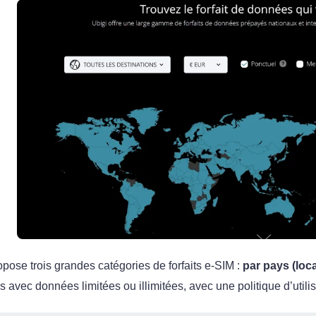
opose trois grandes catégories de forfaits e‑SIM :
par pays (loca
s avec données limitées ou illimitées, avec une politique d’utili