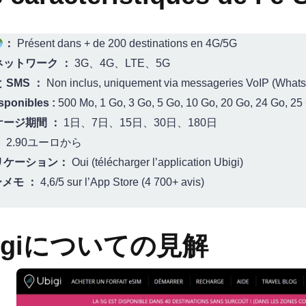
：
Présent dans + de 200 destinations en 4G/5G
ネットワーク ：
3G、4G、LTE、5G
 SMS ：
Non inclus, uniquement via messageries VoIP (WhatsA
sponibles :
500 Mo, 1 Go, 3 Go, 5 Go, 10 Go, 20 Go, 24 Go, 25 G
ケージ期間 ：
1日、7日、15日、30日、180日
：
2.90ユーロから
リケーション：
Oui (télécharger l’application Ubigi)
メモ ：
4,6/5 sur l’App Store (4 700+ avis)
igiについての見解