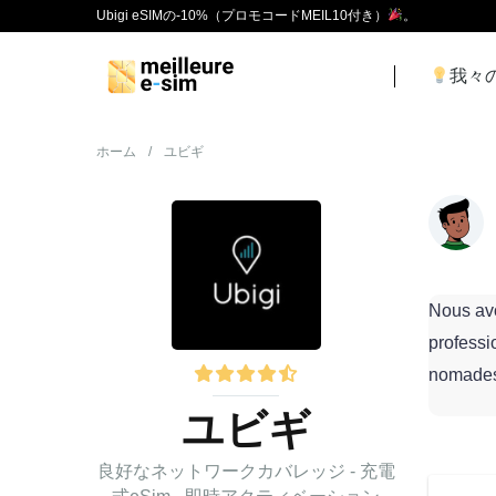
Ubigi eSIMの-10%（プロモコードMEIL10付き）
。
我々
ホーム
/
ユビギ
Nous a
professi
nomades
ユビギ
良好なネットワークカバレッジ - 充電