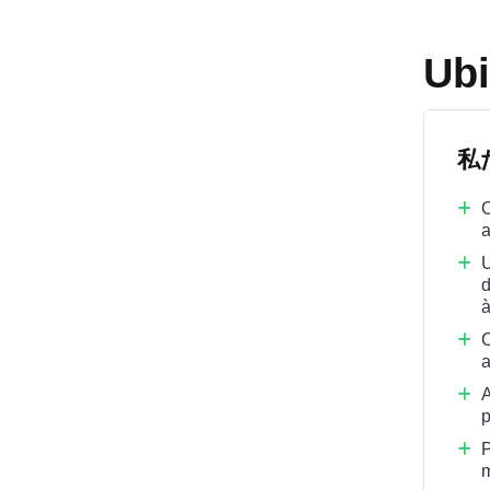
Ubi
私
O
a
U
d
à
C
a
A
p
P
m