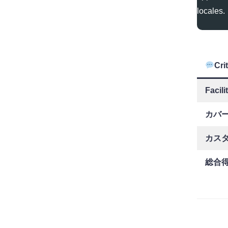
locales.
Cri
Facili
カバ
カス
総合