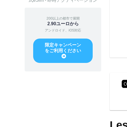
式eSim - 即時アクティベーション
200以上の都市で展開
2.90ユーロから
アンドロイド、iOS対応
限定キャンペーン
をご利用ください
Les