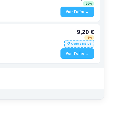
-20%
Voir l'offre →
9,20 €
-5%
📋 Code : MEIL5
Voir l'offre →