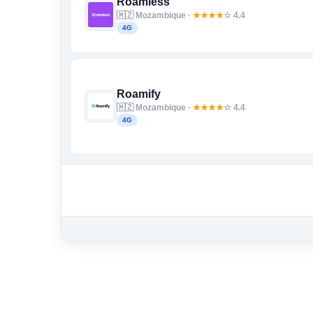
Roamless
🇲🇿 Mozambique ·
★
★
★
★
☆ 4.4
4G
Roamify
🇲🇿 Mozambique ·
★
★
★
★
☆ 4.4
4G