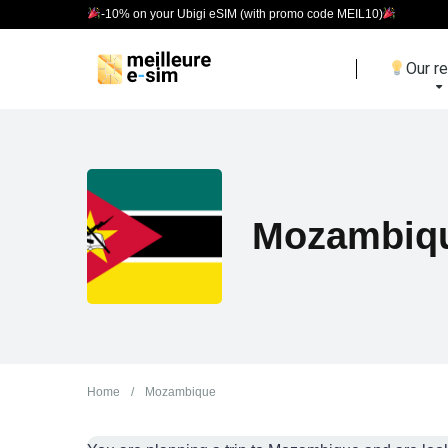
-10% on your Ubigi eSIM (with promo code MEIL10)
Our r
Mozambiq
Home
/
Mozambique