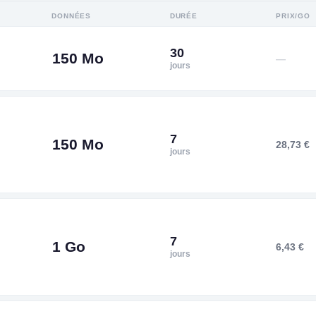
DONNÉES
DURÉE
PRIX/GO
30
150 Mo
—
jours
7
150 Mo
28,73 €
jours
7
1 Go
6,43 €
jours