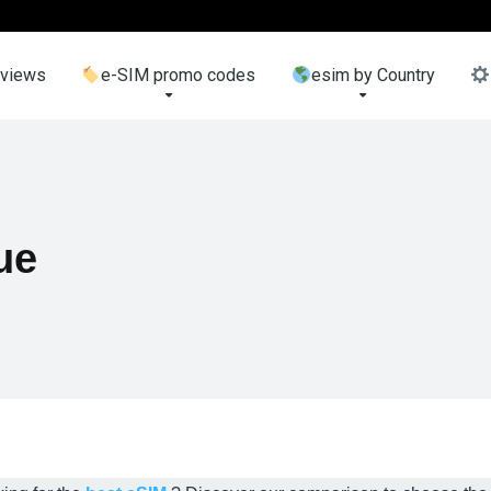
eviews
e-SIM promo codes
esim by Country
ue