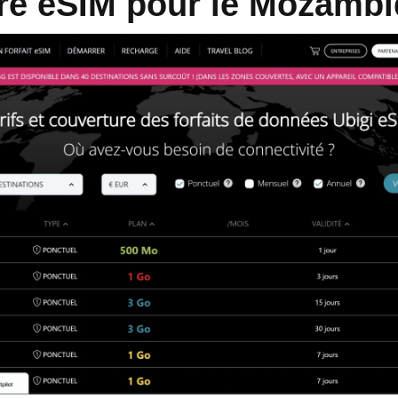
eure eSIM pour le Mozamb