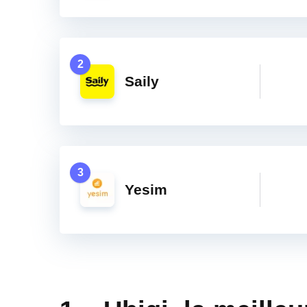
2
Saily
3
Yesim