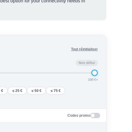
est option for your connectivity needs in
Tout réinitialiser
Non défini
100 €+
 €
≤ 25 €
≤ 50 €
≤ 75 €
Codes promo