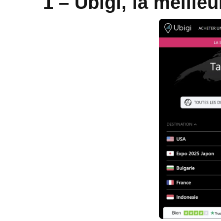
1 – Ubigi, la meill