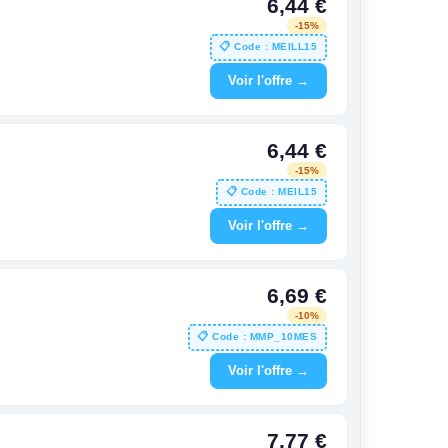
6,44 €
-15%
📋 Code : MEILL15
Voir l'offre →
6,44 €
-15%
📋 Code : MEIL15
Voir l'offre →
6,69 €
-10%
📋 Code : MMP_10MES
Voir l'offre →
7,77 €