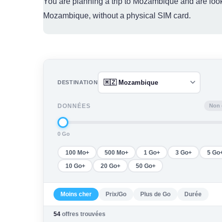
You are planning a trip to Mozambique and are look
Mozambique, without a physical SIM card.
DESTINATION
Non 
DONNÉES
0 Go
100 Mo+
500 Mo+
1 Go+
3 Go+
5 Go
10 Go+
20 Go+
50 Go+
Moins cher
Prix/Go
Plus de Go
Durée
54
offres trouvées