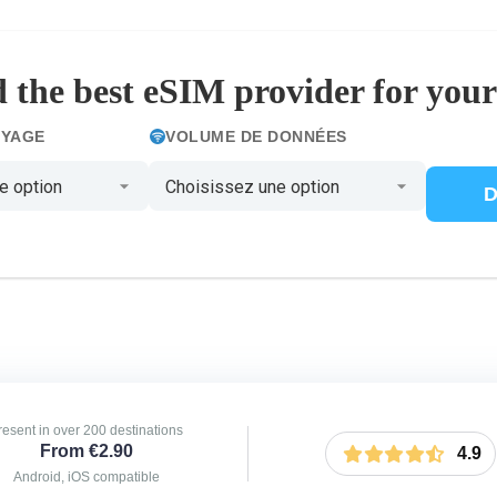
 the best eSIM provider for your
OYAGE
VOLUME DE DONNÉES
D
resent in over 200 destinations
From €2.90
4.9
Android, iOS compatible