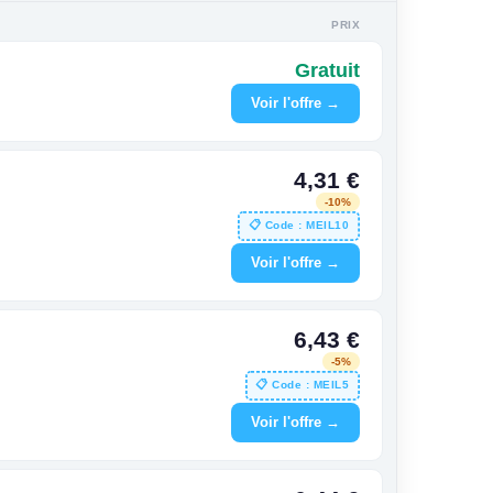
PRIX
Gratuit
Voir l'offre →
4,31 €
-10%
📋 Code : MEIL10
Voir l'offre →
6,43 €
-5%
📋 Code : MEIL5
Voir l'offre →