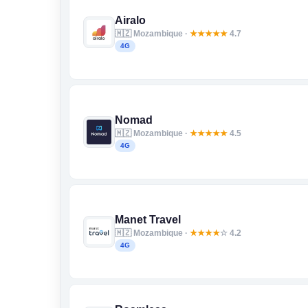
Airalo
🇲🇿 Mozambique ·
★
★
★
★
★
4.7
4G
Nomad
🇲🇿 Mozambique ·
★
★
★
★
★
4.5
4G
Manet Travel
🇲🇿 Mozambique ·
★
★
★
★
☆ 4.2
4G