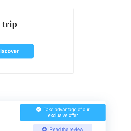
 trip
iscover
Take advantage of our
exclusive offer
Read the review