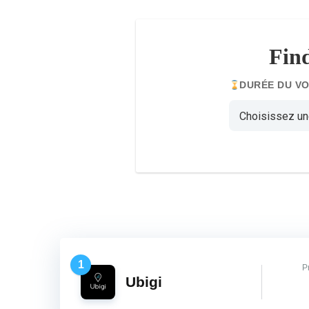
Find
DURÉE DU V
1
P
Ubigi