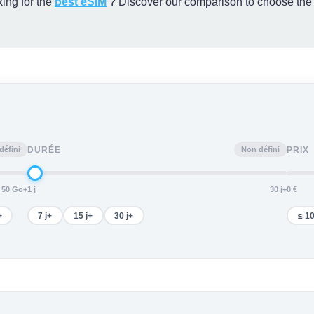
ing for the
best eSIM
? Discover our comparison to choose the b
défini
Non défini
DURÉE
PRIX
50 Go+
1 j
30 j+
0 €
+
7 j+
15 j+
30 j+
≤ 10