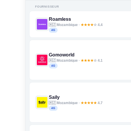
FOURNISSEUR
Roamless
🇲🇿 Mozambique ·
★
★
★
★
☆ 4.4
4G
Gomoworld
🇲🇿 Mozambique ·
★
★
★
★
☆ 4.1
4G
Saily
🇲🇿 Mozambique ·
★
★
★
★
★
4.7
4G