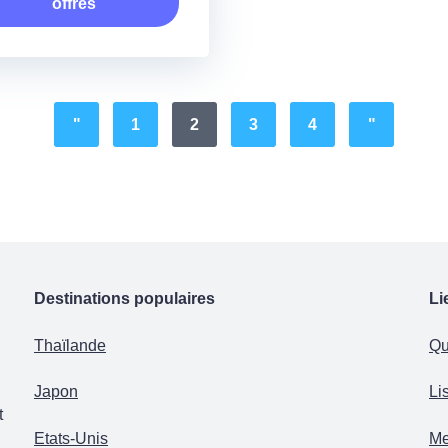
offres
"
1
2
3
4
"
Destinations populaires
Li
Thaïlande
Qu
Japon
Li
t
Etats-Unis
Me