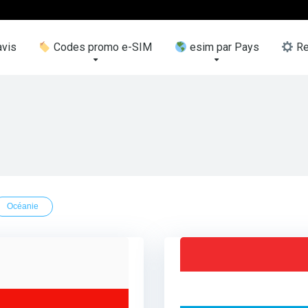
vis
Codes promo e-SIM
esim par Pays
Re
Océanie