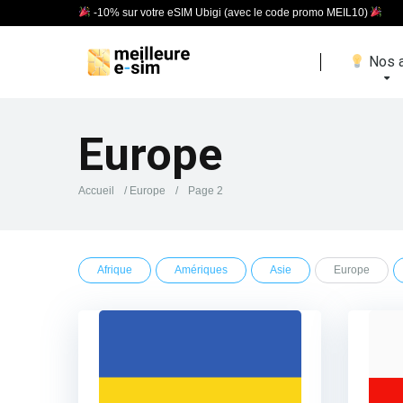
-10% sur votre eSIM Ubigi (avec le code promo MEIL10)
Nos a
Europe
Accueil
/
Europe
/
Page 2
Afrique
Amériques
Asie
Europe