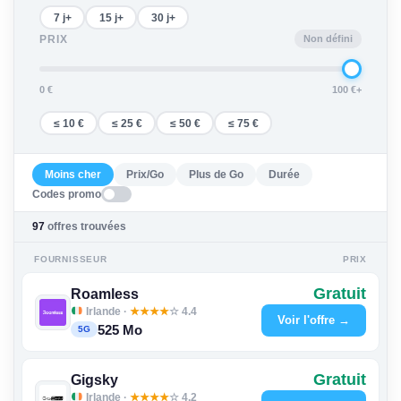
7 j+
15 j+
30 j+
Non défini
PRIX
0 €
100 €+
≤ 10 €
≤ 25 €
≤ 50 €
≤ 75 €
Moins cher
Prix/Go
Plus de Go
Durée
Codes promo
97
offres trouvées
FOURNISSEUR
PRIX
Gratuit
Roamless
Irlande ·
★
★
★
★
☆ 4.4
Voir l'offre →
525 Mo
5G
Gratuit
Gigsky
Irlande ·
★
★
★
★
☆ 4.2