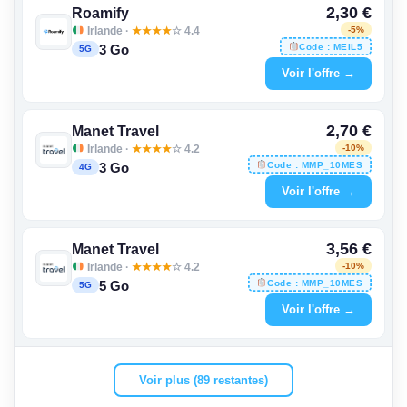
2,30 €
Roamify
Irlande ·
★
★
★
★
☆ 4.4
-5%
Code : MEIL5
3 Go
5G
Voir l'offre →
2,70 €
Manet Travel
Irlande ·
★
★
★
★
☆ 4.2
-10%
Code : MMP_10MES
3 Go
4G
Voir l'offre →
3,56 €
Manet Travel
Irlande ·
★
★
★
★
☆ 4.2
-10%
Code : MMP_10MES
5 Go
5G
Voir l'offre →
Voir plus (89 restantes)