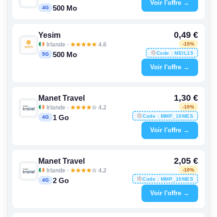
Voir l'offre →
500 Mo
4G
0,49 €
Yesim
Irlande ·
★
★
★
★
★
4.6
-15%
Code : MEIL15
500 Mo
5G
Voir l'offre →
1,30 €
Manet Travel
Irlande ·
★
★
★
★
☆ 4.2
-10%
Code : MMP_10MES
1 Go
4G
Voir l'offre →
2,05 €
Manet Travel
Irlande ·
★
★
★
★
☆ 4.2
-10%
Code : MMP_10MES
2 Go
4G
Voir l'offre →