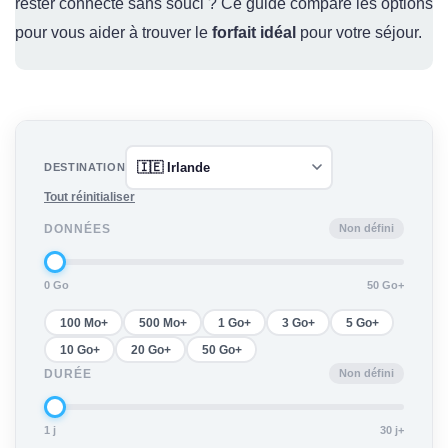
rester connecté sans souci ? Ce guide compare les options
pour vous aider à trouver le
forfait idéal
pour votre séjour.
DESTINATION
Tout réinitialiser
Non défini
DONNÉES
0 Go
50 Go+
100 Mo+
500 Mo+
1 Go+
3 Go+
5 Go+
10 Go+
20 Go+
50 Go+
Non défini
DURÉE
1 j
30 j+