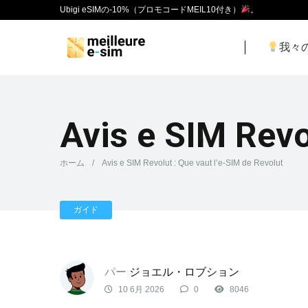
Ubigi eSIMの-10%（プロモコードMEIL10付き）
。
我々
Avis e SIM Revo
ホーム
/
Avis e SIM Revolut : Que vaut l’e-SIM de Revolut
ガイド
パー
ジョエル・ロブション
10 6月 2026
0
8046