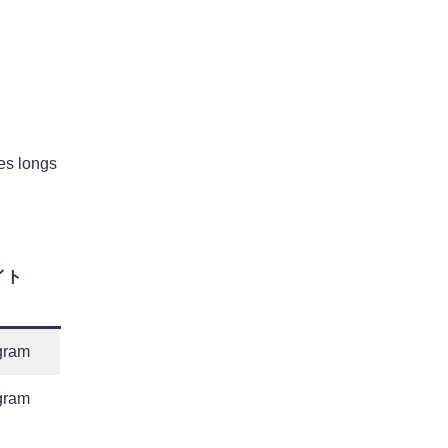
es longs
イト
gram
gram