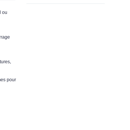
l ou
rrage
tures,
mes pour