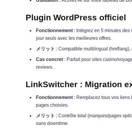
Utilisation
: Activez-le sur votre tableau de bord
Plugin WordPress officiel
Fonctionnement
: Intégrez en 5 minutes des 
jour seuls avec les meilleures offres.
メリット
: Compatible multilingual (hreflang),
Cas concret
: Parfait pour sites casino/voya
reviews.
LinkSwitcher : Migration e
Fonctionnement
: Remplacez tous vos liens B
pages choisies.
メリット
: Contrôle total (marques/pages spéci
sans downtime.