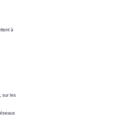
ttent à
s
 sur les
 réseaux