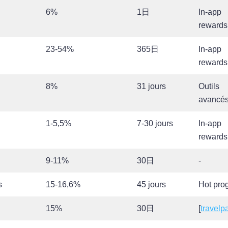
6%
1日
In-app
rewards
l
23-54%
365日
In-app
rewards
8%
31 jours
Outils
avancé
1-5,5%
7-30 jours
In-app
rewards
9-11%
30日
-
s
15-16,6%
45 jours
Hot pro
15%
30日
[
travelp